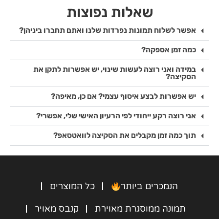
על מנת לוודא שאהבתי 
כדי!מסביב גיליתי 
​שאלות נפוצות
והאם יש תיקונים 
שמדובר גם בעסק 
שארצה לבצע.והמוצר 
שמורכב מאנשי ונשות 
אפשר לשלוח תמונות נפרדות שלנו ואתם תחברו ביניהן?
עצמו - השלט יצא 
ומילואים והתלהבתי 
כמה זמן אספקה?
מושלם ברמות, איכותי 
עוד יותר.ממליצה בחום 
והמשלוח היה ממש 
לוהט, בוער, 
במידה ואני רוצה לעשות שינוי, יש אפשרות לתקן את
מהיר!אי אפשר להסביר 
שורף.ותודה חברים 
הסקיצה?
את ההתלהבות 
יש אפשרות לבצע איסוף עצמי? אם כן, מאיפה?
מהתוצאה הסופית!
ממליצה לכל מי שרוצה 
אני רוצה רקע ייחודי לפי הרעיון האישי שלי, אפשרי?
מתנה סנטימנטלית 
ומדהימה 
תוך כמה זמן מקבלים את הסקיצה לוואטסאפ?
הנמכרים ביותר
כל המוצרים
תמונה ממוסגרת מאוירת
קנבס מאויר