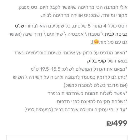
אולי המתנה הכי מדהימה שאפשר לקבל היום. סט מפנק,
מקורי ומיוחד, שמכניס אווירה מדהימה לבית.
הסט כולל 4 מתוך 5 שלטים, כל שעליכם הוא לבחור:
שלט
כניסה לבית
\ מטבח \ אמבטיה \ שירותים \ חדר שינה (אפשר
גם עם פיג'מות
).
*האיור מודפס על בלוק עץ איכותי בשיטת סובלימציה ונארז
במארז של
קופי בלוק
*מצאנו את הגודל המושלם לשלט: 19.5-15.5 ס"מ
*ניתן גם להזמין כמעמד לתמונה ולהניח על השידה \ השיש
(אם מדובר בשלט למטבח למשל)
*אפשר לשלוח תמונות כשהדמויות בנפרד
*נשלחת סקיצה לתצוגה לפני הדפוס
*עד 7 ימי עסקים והשלט אצלכם בבית (לפעמים לפני)
₪
499
כמות