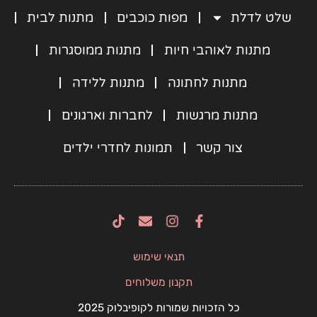
שלט לדלת
מפות כוכבים
מתנות לבית
מתנות לאוהבי חיות
מתנות ממוסגרות
מתנות לחתונה
מתנות ללידה
מתנות מרגשות
לחברות וארגונים
צור קשר
תמונות לחדרי ילדים
E
I
F
n
n
a
v
s
c
תנאי שימוש
e
t
e
l
a
b
תקנון משלוחים
o
g
o
p
r
o
כל הזכויות שמורות לקופיבלוק 2025
e
a
k