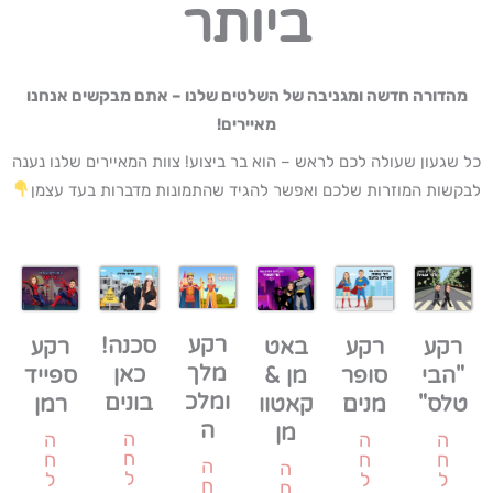
ביותר
מהדורה חדשה ומגניבה של השלטים שלנו – אתם מבקשים אנחנו
מאיירים!
כל שגעון שעולה לכם לראש – הוא בר ביצוע! צוות המאיירים שלנו נענה
לבקשות המוזרות שלכם ואפשר להגיד שהתמונות מדברות בעד עצמן
רקע
סכנה!
רקע
רקע
באט
רקע
מלך
כאן
"הבי
סופר
מן &
ספייד
ומלכ
בונים
טלס"
מנים
קאטוו
רמן
ה
מן
ה
ה
ה
ה
ח
ח
ח
ח
ה
ה
ל
ל
ל
ל
ח
ח