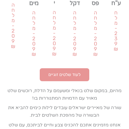
י
דקל
ע"ח
מים
פס
ה
ח
ה
ה
ח
ה
ה
ל
ח
ח
ל
ח
ח
מ
ל
ל
מ
ל
ל
-
מ
מ
-
מ
מ
2
-
-
-
2
-
0
2
2
2
3
2
9
0
0
0
9
0
₪
9
9
9
₪
9
₪
₪
₪
₪
לעוד שלטים זוגיים
מהיום, במקום שלט בנאלי ומשעמם על הדלת, רוכשים שלט
מאויר עם הדמויות המתגוררות בו!
שורה של מאיירים ישראלים עובדים לילות כימים להביא את
הבשורה של מהפכת השלטים לבית.
אנחנו מזמינים אתכם להכניס צבע וחיים לביתכם, עם שלט