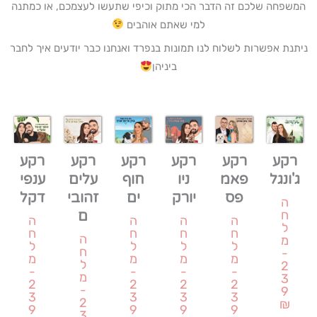
המשפחה שלכם זה הדבר הכי מתוק וכיפי שתעשו לעצמכם, או כמתנה
למי שאתם אוהבים
ניתנת אפשרות לשלוח לנו תמונות בנפרד ואנחנו כבר יודעים איך לחבר
ביניהן
רקע
רקע
רקע
רקע
רקע
רקע
ג'ונגל
פאמ
ניו
חוף
עלים
ענפי
פס
יורק
ים
זהובי
דקל
ה
ח
ם
ה
ה
ה
ה
ל
ח
ח
ח
ח
ה
מ
ל
ל
ל
ל
ח
-
מ
מ
מ
מ
ל
2
-
-
-
-
מ
3
2
2
2
2
-
9
3
3
3
3
2
₪
9
9
9
9
3