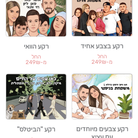
רקע בצבע אחיד
רקע הוואי
החל
החל
מ-249₪
מ-249₪
רקע צבעים מיוחדים
רקע "הביטלס"
עם עציץ