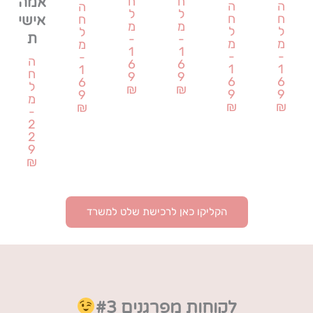
ח
ח
אמה
ה
ה
ה
ל
ל
ח
ח
ח
אישי
מ
מ
ל
ל
ל
ת
-
-
מ
מ
מ
1
1
-
-
-
ה
6
6
1
1
1
ח
9
9
6
6
6
ל
₪
₪
9
9
9
מ
₪
₪
₪
-
2
2
9
₪
הקליקו כאן לרכישת שלט למשרד
לקוחות מפרגנים #3