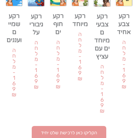
רקע
רקע
רקע
רקע
רקע
רקע
צבע
מיוחד
חוף
שמיי
גיבורי
צבעי
אחיד
ים
ם
על
ם
ה
ח
ועננים
מיוחד
ה
ה
ה
ל
ח
ח
ח
ים עם
ה
מ
ל
ל
ל
ח
-
עציץ
מ
מ
מ
ל
1
-
-
-
ה
מ
6
1
1
1
ח
-
9
6
6
6
ל
1
₪
9
9
9
מ
6
₪
₪
₪
-
9
1
₪
6
9
₪
הקליקו כאן לרכישת שלט יחיד