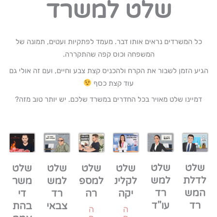
שלט למשרד
כל המשרדים נראים אותו דבר. מעמד לפתקיות ועטים, תמונה של
המשפחה וכוס קפה שהתקררה.
הגיע הזמן לשבור את הקרח ולהכניס קצת צבע וחיים, ועם זה אולי גם
עוד קצת כסף
דמיינו שלט מאויר בכל החדרים במשרד שלכם. יש יותר טוב מזה?
שלט
שלט
שלט
שלט
שלט
שלט
לדלת
למש
למספ
לקלינ
למש
משר
המש
רד
רה
יקה
רד
די
רד
עו"ד
צבאי
בהת
ה
ה