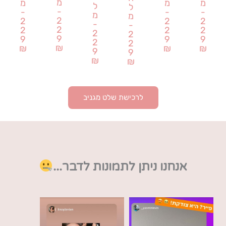
מ
מ
מ
מ
ל
ל
-
-
-
-
מ
מ
2
2
2
2
-
-
2
2
2
2
2
2
9
9
9
9
2
2
₪
₪
₪
₪
9
9
₪
₪
לרכישת שלט מגניב
אנחנו ניתן לתמונות לדבר...