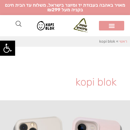
ילוג
מאויר באהבה בעבודת יד ומיוצר בישראל, משלוח עד הבית חינם
בקניה מעל ₪299
תוכן
פתח
ראשי
»
kopi blok
kopi blok
דבר
בא:
יסוי
נייד