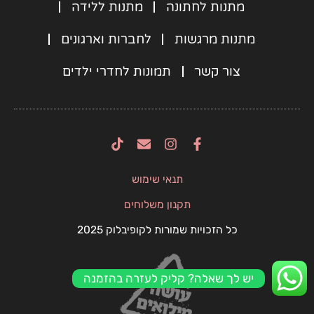
מתנות לחתונה
מתנות ללידה
מתנות מרגשות
לחברות וארגונים
צור קשר
תמונות לחדרי ילדים
E
I
F
n
n
a
v
s
c
תנאי שימוש
e
t
e
l
a
b
תקנון משלוחים
o
g
o
p
r
o
כל הזכויות שמורות לקופיבלוק 2025
e
a
k
m
-
f
יש לך שאלה? קליק לעזרה בהזמנה