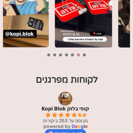
7
6
5
4
3
2
1
לקוחות מפרגנים
קופי בלוק Kopi Blok
5.0
מבוסס על 253 ביקורות
powered by
G
o
o
g
l
e