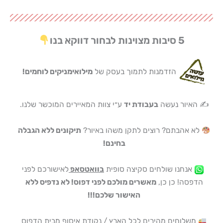
5 סיבות מצוינות לבחור דווקא בנו
הזדמנות לתמוך בעסק של
מילואימניקים לוחמים!
✍️ האיור נעשה
בעבודת יד
ע״י צוות המאיירים המוכשר שלנו.
לא אהבתם? רוצים לתקן משהו באיור?
תיקונים ללא הגבלה
בחינם!
אנחנו שולחים סקיצה סופית
בוואטסאפ
לאישורכם לפני
הדפסה! כן כן,
מאשרים מולכם לפני דפוס! לא נדפיס ללא
האישור שלכם!!!
משלוחים מהירים לכל הארץ / נקודת איסוף מבית הדפוס