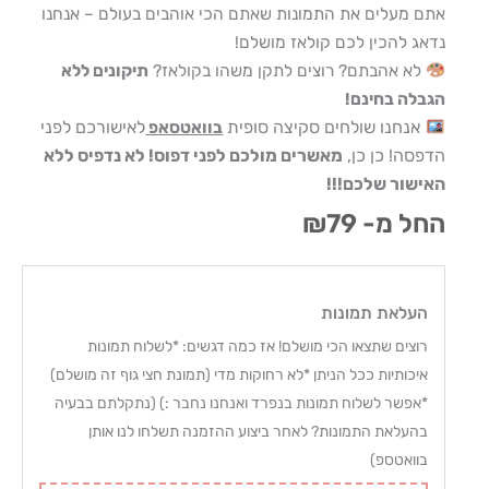
אתם מעלים את התמונות שאתם הכי אוהבים בעולם – אנחנו
נדאג להכין לכם קולאז מושלם!
לא אהבתם? רוצים לתקן משהו בקולאז?
תיקונים ללא
הגבלה בחינם!
אנחנו שולחים סקיצה סופית
לאישורכם לפני
בוואטסאפ
הדפסה! כן כן,
מאשרים מולכם לפני דפוס! לא נדפיס ללא
האישור שלכם!!!
החל מ-
79
₪
כמות
של
העלאת תמונות
מסגור
רוצים שתצאו הכי מושלם! אז כמה דגשים: *לשלוח תמונות
תמונות
איכותיות ככל הניתן *לא רחוקות מדי (תמונת חצי גוף זה מושלם)
-
*אפשר לשלוח תמונות בנפרד ואנחנו נחבר :) (נתקלתם בבעיה
קולאז'
בהעלאת התמונות? לאחר ביצוע ההזמנה תשלחו לנו אותן
מרגש
בוואטספ)