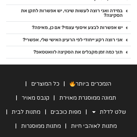
במתנה אישית ומרגשת 
מושלם ברמות, איכותי 
ועל הדרך לעזור לעסק 
והמשלוח היה ממש 
במידה ואני רוצה לעשות שינוי, יש אפשרות לתקן את
מהיר!אי אפשר להסביר 
שור
הסקיצה?
את ההתלהבות 
יש אפשרות לבצע איסוף עצמי? אם כן, מאיפה?
מהתוצאה הסופית!
ממליצה לכל מי שרוצה 
אני רוצה רקע ייחודי לפי הרעיון האישי שלי, אפשרי?
מתנה סנטימנטלית 
ומדהימה 
תוך כמה זמן מקבלים את הסקיצה לוואטסאפ?
הנמכרים ביותר
כל המוצרים
תמונה ממוסגרת מאוירת
קנבס מאויר
שלט לדלת
מפות כוכבים
מתנות לבית
מתנות לאוהבי חיות
מתנות ממוסגרות