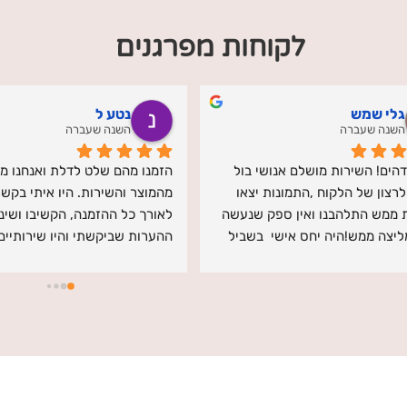
לקוחות מפרגנים
shahar hadida
Lidor Benami
השנה שעברה
השנה שעברה
אנחנו מרוצים מקסימום,הזמנו תמונה 
מצויירת ששולבה מ2 תמונותכמתנה 
לסבתאהסבתא התלהבה ממש!יצא מהמם 
והגיע ארוז יפה!חייב לציין שהשירות שלהם 
היה באמת מעל ומעבר, סבלני, אכפתיניסו 
פתרון להכלממליץ מאוד!
סנטימנטלית ומדהימה 