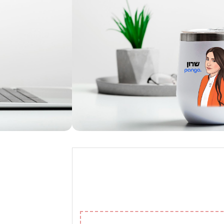
הבי הקפה והתה.
פסה של איור העובד על הספל + שם +
רך זמן, והכי חשוב? עוזרת לכם לשמור על
– 0544432227
יור ללא תוספת תשלום. כל דמות נוספת לאיור בתוספת