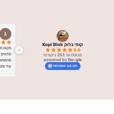
נטע ל
השנה שעברה
קופי בלוק Kopi Blok
מקום מדהים! השירות מושלם אנושי בול 
הזמנו מהם שלט לדלת ואנחנו ממש מרוצים 
5.0
מתאים לרצון של הלקוח ,התמונות יצאו 
מהמוצר והשירות. היו איתי בקשר עקבי 
מבוסס על 253 ביקורות
powered by
G
o
o
g
l
e
מהממות ממש התלהבנו ואין ספק שנעשה 
לאורך כל ההזמנה, הקשיבו ושינו לפי 
review us on
עוד וממליצה ממש!היה יחס אישי  בשביל 
ההערות שביקשתי והיו שירותיים ונחמדים. 
השלט הגיע מהר וארוז יפה למתנה, ואנחנו 
מקבלים עליו מלא מחמאות! ממש ממליצה 
למצוא ל
לכל מי שמעוניין במתנה אישית ומרגשת 
ועל הדרך לעזור לעסק כחול לבן של 
מילואימניק!