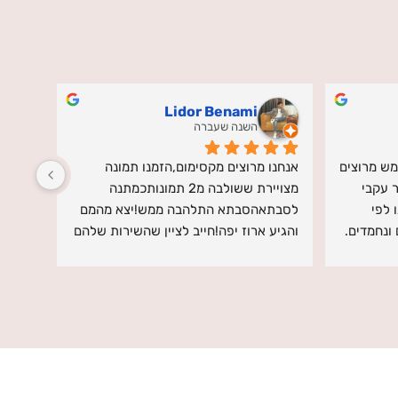
Shani Peleg
לפני שנתיים
קודם כל חווית השירות הייתה מדהימה - 
מעבר לזה שהמוצר הגיע מושלם, חוויית 
האינטרקציה מולם הייתה מאוד נעימה,  גם 
השירות הייתה משהו שכבר לא רגיל או 
בעת ההזמנה שואלים על כל הפרטים על 
מובן מאליו. הם היו קשובים, סבלניים ולא 
מנת להגיע לתוצאה הרצויה, בנוסף לפי 
הרפו עד שהסקיצה הייתה מושלמת ועד 
הדפסה שלחו אליי את התמונה על מנת 
שהמוצר הגיע כולל לוודא תוך כדי!מסביב 
לוודא שאהבתי והאם יש תיקונים שארצה 
גיליתי שמדובר גם בעסק שמורכב מאנשי 
לבצע.והמוצר עצמו - השלט יצא מושלם 
ונשות ומילואים והתלהבתי עוד 
ברמות, איכותי והמשלוח היה ממש מהיר!אי 
יותר.ממליצה בחום לוהט, בוער, 
אפשר להסביר את ההתלהבות מהתוצאה 
שורף.ותודה חברים 
הסופית!ממליצה לכל מי שרוצה מתנה 