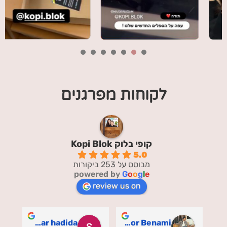
7
6
5
4
3
2
1
לקוחות מפרגנים
קופי בלוק Kopi Blok
5.0
מבוסס על 253 ביקורות
powered by
G
o
o
g
l
e
review us on
shahar hadida
Lidor Benami