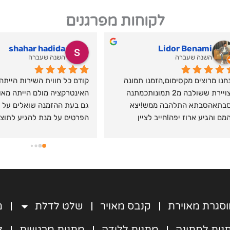
לקוחות מפרגנים
נטע ל
רה
השנה שעברה
מקום מדהים! השירות מושלם אנושי בול 
הזמנו מהם שלט לדלת ואנחנו ממש 
מתאים לרצון של הלקוח ,התמונות יצאו 
מרוצים מהמוצר והשירות. היו איתי 
מהממות ממש התלהבנו ואין ספק 
בקשר עקבי לאורך כל ההזמנה, הקשיבו 
שנעשה עוד וממליצה ממש!היה יחס 
ושינו לפי ההערות שביקשתי והיו 
יה הכי מרוצים שיש!
שירותיים ונחמדים. השלט הגיע מהר 
וארוז יפה למתנה, ואנחנו מקבלים עליו 
מלא מחמאות! ממש ממליצה לכל מי 
שמעוניין במתנה אישית ומרגשת ועל 
הדרך לעזור לעסק כחול לבן של 
מילואימניק!
סגרת מאוירת
קנבס מאויר
שלט לדלת
מ