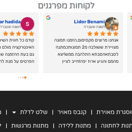
לקוחות מפרגנים
גלי שמש
נטע ל
השנה שעברה
השנה שעברה
מקום מדהים! השירות מושלם אנושי בול 
מתאים לרצון של הלקוח ,התמונות יצאו 
מהממות ממש התלהבנו ואין ספק 
שנעשה עוד וממליצה ממש!היה יחס 
 בשביל שנהיה הכי מרוצים שיש!
מילואימניק!
סגרת מאוירת
קנבס מאויר
שלט לדלת
מ
נות לחתונה
מתנות ללידה
מתנות מרגשות
ל