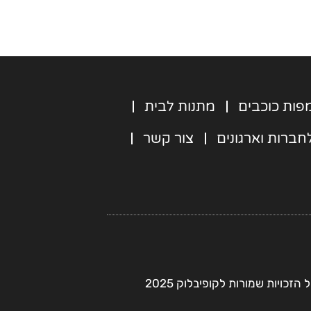
e
t
l
a
o
g
p
r
e
a
m
פות כוכבים
מתנות לבית
חברות וארגונים
צור קשר
 הזכויות שמורות לקופיבלוק 2025