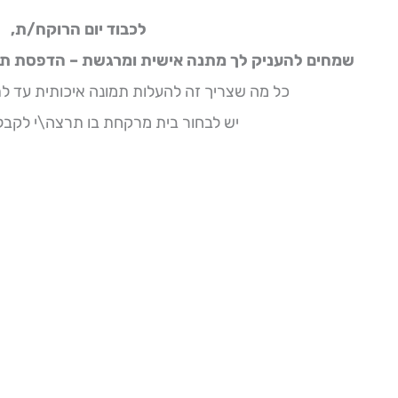
לכבוד יום הרוקח/ת,
שמחים להעניק לך מתנה אישית ומרגשת – הדפסת תמ
כל מה שצריך זה להעלות תמונה איכותית עד ל
יש לבחור בית מרקחת בו תרצה\י לקב
E
I
F
n
n
a
v
s
c
e
t
e
l
a
b
o
g
o
p
r
o
e
a
k
m
-
f